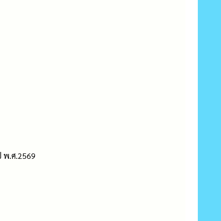
ี พ.ศ.2569