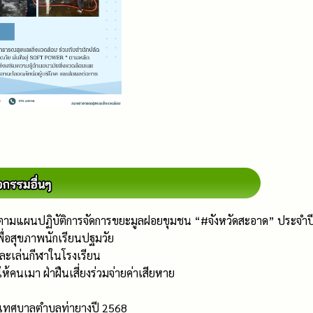
ามแผนปฏิบัติการจัดการขยะมูลฝอยขุมชน “#จังหวัดสะอาด” ประจำป
พื่อสุขภาพนักเรียนปฐมวัย
ละเล่นกีฬาในโรงเรียน
้คนเมา ฝ่าฝืนเสี่ยงร่วมจ่ายค่าเสียหาย
น้ำเทศบาลตำบลท่ายางปี 2568