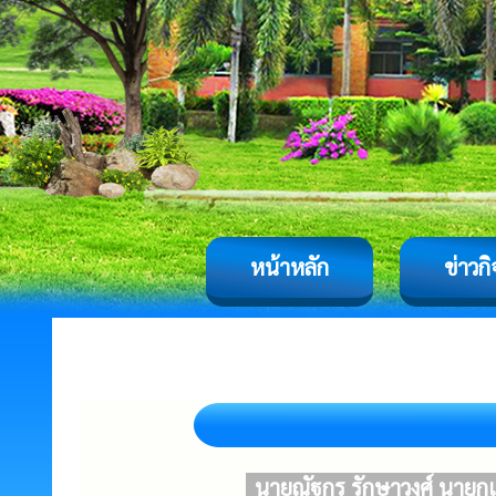
หน้าหลัก
ข่าวก
นายณัฐกร รักษาวงศ์ นายก