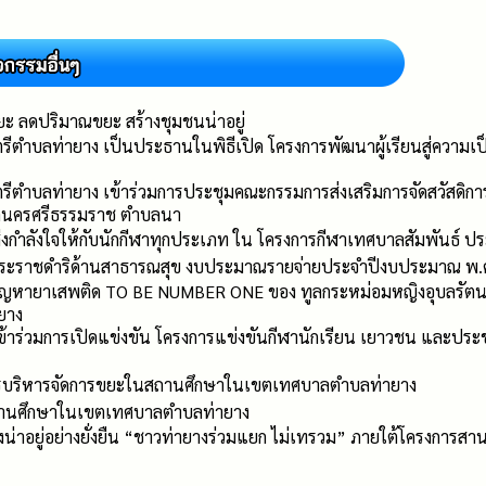
ขยะ ลดปริมาณขยะ สร้างชุมชนน่าอยู่
ีตำบลท่ายาง เป็นประธานในพิธีเปิด โครงการพัฒนาผู้เรียนสู่ความเ
ตำบลท่ายาง เข้าร่วมการประชุมคณะกรรมการส่งเสริมการจัดสวัสดิการสั
วัดนครศรีธรรมราช ตำบลนา
มส่งกำลังใจให้กับนักกีฬาทุกประเภท ใน โครงการกีฬาเทศบาลสัมพันธ์
พระราชดำริด้านสาธารณสุข งบประมาณรายจ่ายประจำปีงบประมาณ พ
ปัญหายาเสพติด TO BE NUMBER ONE ของ ทูลกระหม่อมหญิงอุบลรัตน
ยาง
าร่วมการเปิดแข่งขัน โครงการแข่งขันกีฬานักเรียน เยาวชน และป
ารบริหารจัดการขยะในสถานศึกษาในเขตเทศบาลตำบลท่ายาง
ถานศึกษาในเขตเทศบาลตำบลท่ายาง
งน่าอยู่อย่างยั่งยืน “ชาวท่ายางร่วมแยก ไม่เทรวม” ภายใต้โครงการสานพล