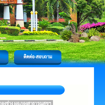
ติดต่อ-สอบถาม
กองช่าง ผอ.กองสาธารณสุขฯ