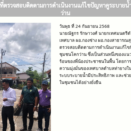
้นที่ตรวจสอบติดตามการดำเนินงานแก้ไขปัญหาคูระบายน
ว่าน
วันพุธ ที่ 24 กันยายน 2568
นายณัฐกร รักษาวงศ์ นายกเทศมนตรีต
เทศบาล ผอ.กองช่าง ผอ.กองสาธารณสุขฯ
ตรวจสอบติดตามการดำเนินงานแก้ไขป
ชุมชนโคกว่าน ซึ่งเป็นส่วนหนึ่งของ
ร้อนของพี่น้องประชาชนในพื้น โดยการ
ความมุ่งมั่นของเทศบาลตำบลท่ายางในกา
ระบบระบายน้ำมีประสิทธิภาพ และช่ว
ในชุมชนได้อย่างยั่งยืน